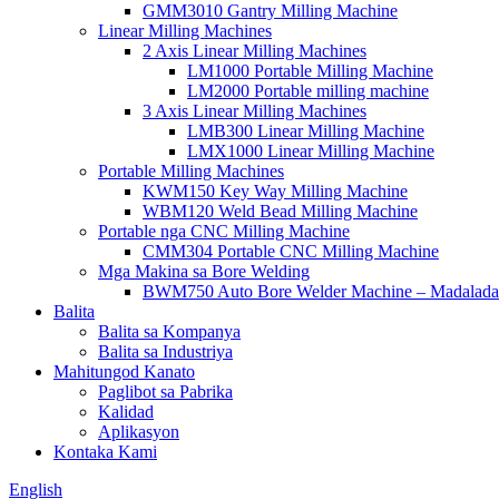
GMM3010 Gantry Milling Machine
Linear Milling Machines
2 Axis Linear Milling Machines
LM1000 Portable Milling Machine
LM2000 Portable milling machine
3 Axis Linear Milling Machines
LMB300 Linear Milling Machine
LMX1000 Linear Milling Machine
Portable Milling Machines
KWM150 Key Way Milling Machine
WBM120 Weld Bead Milling Machine
Portable nga CNC Milling Machine
CMM304 Portable CNC Milling Machine
Mga Makina sa Bore Welding
BWM750 Auto Bore Welder Machine – Madalada
Balita
Balita sa Kompanya
Balita sa Industriya
Mahitungod Kanato
Paglibot sa Pabrika
Kalidad
Aplikasyon
Kontaka Kami
English