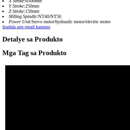
X Stroke:
6500mm
Y Stroke:
250mm
Z Stroke:
150mm
Milling Spindle:
NT40/NT50
Power Unit:
Servo motor/hydraulic motor/electric motor
Ipadala ang email kanamo
Detalye sa Produkto
Mga Tag sa Produkto