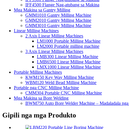
IFF4500 Flange Nag-atubang sa Makina
Mga Makina sa Gantry Milling
GMM1010 Gantry Milling Machine
GMM2010 Gantry Milling Machine
GMM3010 Gantry Milling Machine
Linear Milling Machines
2 Axis Linear Milling Machines
LM1000 Portable Milling Machine
LM2000 Portable milling machine
3 Axis Linear Milling Machines
LMB300 Linear Milling Machine
LMB6500 Linear Milling Machine
LMX1000 Linear Milling Machine
Portable Milling Machines
KWM150 Key Way Milling Machine
WBM120 Weld Bead Milling Machine
Portable nga CNC Milling Machine
CMM304 Portable CNC Milling Machine
Mga Makina sa Bore Welding
BWM750 Auto Bore Welder Machine – Madaladala ng
Gipili nga mga Produkto