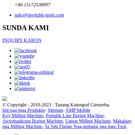
+86 15172538997
sales@portable-tools.com
SUNDA KAMI
INQUIRY KARON
© Copyright - 2010-2023 : Tanang Katungod Gireserba.
Init nga mga Produkto
-
Sitemap
-
AMP Mobile
Key Milling Machine
,
Portable Line Boring Machine
,
Awtomatikong Boring Machine
,
Linear Milling Machine
,
Makalaay
nga Milling Machine
,
Sa Situ Flange Nag-atubang nga mga Tool
,