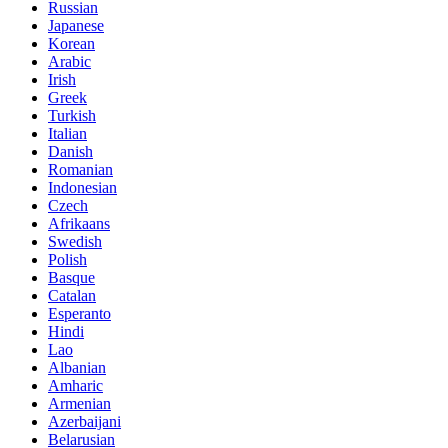
Russian
Japanese
Korean
Arabic
Irish
Greek
Turkish
Italian
Danish
Romanian
Indonesian
Czech
Afrikaans
Swedish
Polish
Basque
Catalan
Esperanto
Hindi
Lao
Albanian
Amharic
Armenian
Azerbaijani
Belarusian