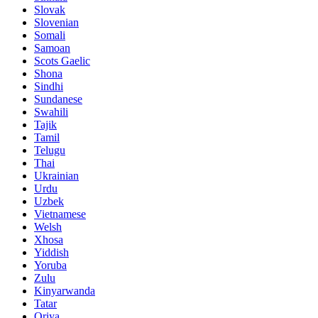
Slovak
Slovenian
Somali
Samoan
Scots Gaelic
Shona
Sindhi
Sundanese
Swahili
Tajik
Tamil
Telugu
Thai
Ukrainian
Urdu
Uzbek
Vietnamese
Welsh
Xhosa
Yiddish
Yoruba
Zulu
Kinyarwanda
Tatar
Oriya