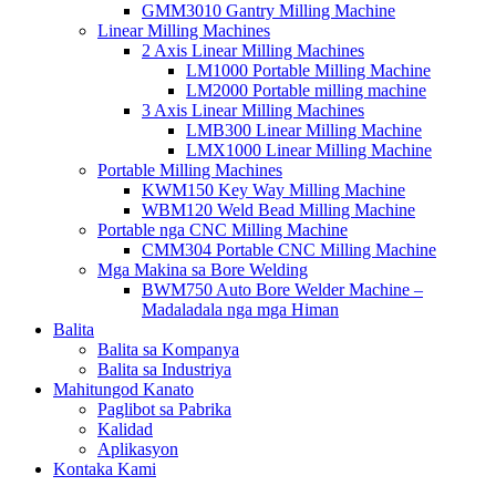
GMM3010 Gantry Milling Machine
Linear Milling Machines
2 Axis Linear Milling Machines
LM1000 Portable Milling Machine
LM2000 Portable milling machine
3 Axis Linear Milling Machines
LMB300 Linear Milling Machine
LMX1000 Linear Milling Machine
Portable Milling Machines
KWM150 Key Way Milling Machine
WBM120 Weld Bead Milling Machine
Portable nga CNC Milling Machine
CMM304 Portable CNC Milling Machine
Mga Makina sa Bore Welding
BWM750 Auto Bore Welder Machine –
Madaladala nga mga Himan
Balita
Balita sa Kompanya
Balita sa Industriya
Mahitungod Kanato
Paglibot sa Pabrika
Kalidad
Aplikasyon
Kontaka Kami