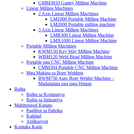
GMM3010 Gantry Milling Machine
Linear Milling Machines
2 Axis Linear Milling Machines
LM1000 Portable Milling Machine
LM2000 Portable milling machine
3 Axis Linear Milling Machines
LMB300 Linear Milling Machine
LMX1000 Linear Milling Machine
Portable Milling Machines
KWM150 Key Way Milling Machine
WBM120 Weld Bead Milling Machine
Portable nga CNC Milling Machine
CMM304 Portable CNC Milling Machine
Mga Makina sa Bore Welding
BWM750 Auto Bore Welder Machine –
Madaladala nga mga Himan
Balita
Balita sa Kompanya
Balita sa Industriya
Mahitungod Kanato
Paglibot sa Pabrika
Kalidad
Aplikasyon
Kontaka Kami