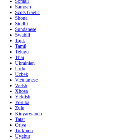
Somali
Samoan
Scots Gaelic
Shona
Sindhi
Sundanese
Swahili
Tajik
Tamil
Telugu
Thai
Ukrainian
Urdu
Uzbek
Vietnamese
Welsh
Xhosa
Yiddish
Yoruba
Zulu
Kinyarwanda
Tatar
Oriya
Turkmen
Uyghur