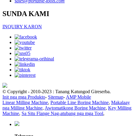
sales@portable-tools.com
SUNDA KAMI
INQUIRY KARON
© Copyright - 2010-2023 : Tanang Katungod Gireserba.
Init nga mga Produkto
-
Sitemap
-
AMP Mobile
Linear Milling Machine
,
Portable Line Boring Machine
,
Makalaay
nga Milling Machine
,
Awtomatikong Boring Machine
,
Key Milling
Machine
,
Sa Situ Flange Nag-atubang nga mga Tool
,